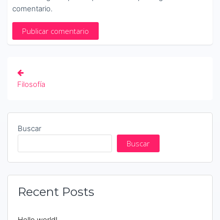
comentario.
Navegación
Filosofía
de
entradas
Buscar
Buscar
Recent Posts
Hello world!