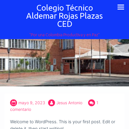
Ir
Colegio Técnico
al
Aldemar Rojas Plazas
contenido
CED
"Por una Colombia Productiva y en Paz"
mayo 9, 2023
Jesus Antonio
1
comentario
Welcome to WordPress. This is your first post. Edit or
delete it, then start writing!